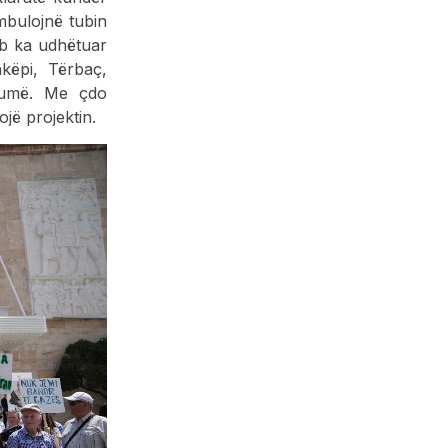
 mbulojnë tubin
ub ka udhëtuar
këpi, Tërbaç,
shumë. Me çdo
jë projektin.