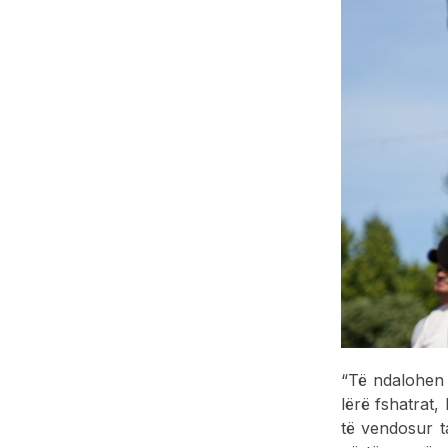
“Të ndalohen 
lërë fshatrat,
të vendosur t