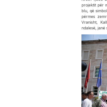
projektit për 
blu, që simbo
përmes zemrë
Vranisht, Ka
ndalesë, janë 