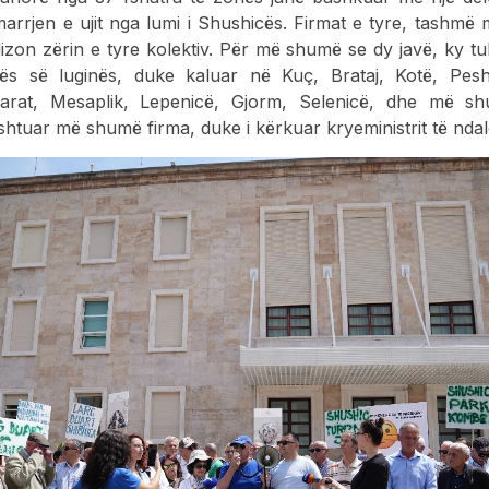
marrjen e ujit nga lumi i Shushicës. Firmat e tyre, tashmë
lizon zërin e tyre kolektiv. Për më shumë se dy javë, ky t
s së luginës, duke kaluar në Kuç, Brataj, Kotë, Pesh
llarat, Mesaplik, Lepenicë, Gjorm, Selenicë, dhe më 
shtuar më shumë firma, duke i kërkuar kryeministrit të ndalo