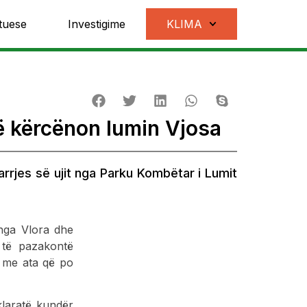
tuese
Investigime
KLIMA
 që kërcënon lumin Vjosa
rrjes së ujit nga Parku Kombëtar i Lumit
 nga Vlora dhe
 të pazakontë
ë me ata që po
laratë kundër