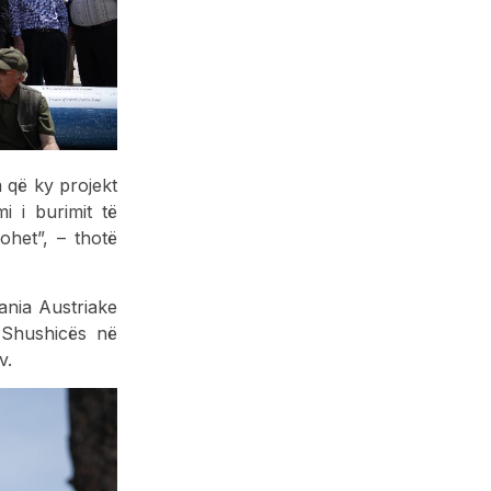
 që ky projekt
i i burimit të
het”, – thotë
pania Austriake
 Shushicës në
v.