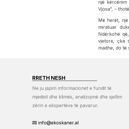
një kërcënim 
Vjosa”, – tho
Më herët, nj
miratuar duke
Ndërkohë që, 
vjetore, çka 
madhe, do të sj
RRETH NESH
Ne ju japim informacionet e fundit të
mjedisit dhe klimës, analizojmë dhe sjellim
zërin e ekspertëve të pavarur.
info@ekoskaner.al