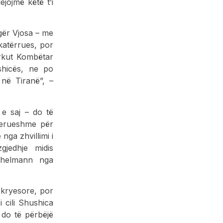
jojmë këtë t’i
gër Vjosa – me
hkatërrues, por
arkut Kombëtar
hicës, ne po
 në Tiranë”, –
e saj – do të
derueshme për
nga zhvillimi i
gjedhje midis
ichelmann nga
 kryesore, por
 cili Shushica
 do të përbëjë