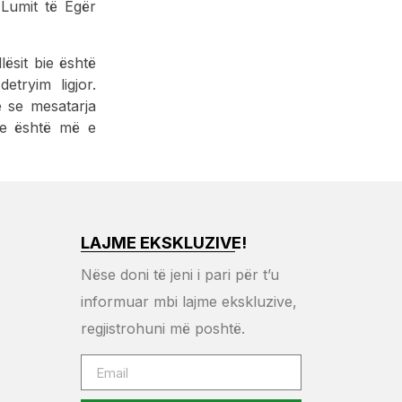
 Lumit të Egër
lësit bie është
etryim ligjor.
ë se mesatarja
tje është më e
LAJME EKSKLUZIVE!
Nëse doni të jeni i pari për t’u
informuar mbi lajme ekskluzive,
regjistrohuni më poshtë.