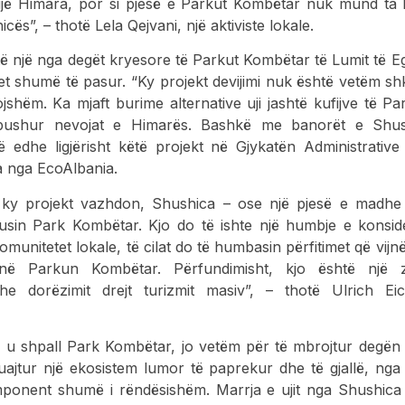
jë Himara, por si pjesë e Parkut Kombëtar nuk mund ta le
ës”, – thotë Lela Qejvani, një aktiviste lokale.
ë një nga degët kryesore të Parkut Kombëtar të Lumit të E
tet shumë të pasur. “Ky projekt devijimi nuk është vetëm s
jshëm. Ka mjaft burime alternative uji jashtë kufijve të P
bushur nevojat e Himarës. Bashkë me banorët e Shus
 edhe ligjërisht këtë projekt në Gjykatën Administrative
ka nga EcoAlbania.
 ky projekt vazhdon, Shushica – ose një pjesë e madhe 
usin Park Kombëtar. Kjo do të ishte një humbje e konsi
munitetet lokale, të cilat do të humbasin përfitimet që vijnë 
 në Parkun Kombëtar. Përfundimisht, kjo është një z
dhe dorëzimit drejt turizmit masiv”, – thotë Ulrich E
s u shpall Park Kombëtar, jo vetëm për të mbrojtur degën
uajtur një ekosistem lumor të paprekur dhe të gjallë, nga i
ponent shumë i rëndësishëm. Marrja e ujit nga Shushica