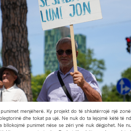
punimet menjëherë. Ky projekt do të shkatërrojë një zonë 
 blegtorinë dhe tokat pa ujë. Ne nuk do ta lejojmë këtë të 
a bllokojmë punimet nëse se zëri ynë nuk dëgjohet. Ne n