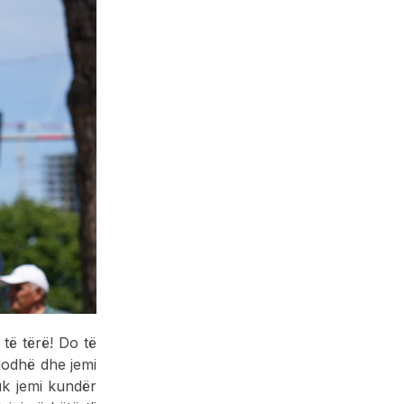
të tërë! Do të
ndodhë dhe jemi
uk jemi kundër