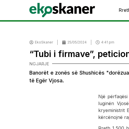
Rret
EkoSkaner
25/05/2024
4:41 pm
“Tubi i firmave”, petici
NGJARJE
Banorët e zonës së Shushicës "dorëzuan"
të Egër Vjosa.
Një përfaqësi
luginën Vjos
kryeministrit
kërcënojnë raj
Rreth 1,500 