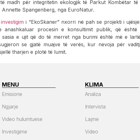
të madh për integritetin ekologjik të Parkut Kombëtar të
të Annette Spangenberg, nga EuroNatur.
ë
investigim
i “EkoSkaner” nxorri në pah se projekti i ujësjel
 anashkaluar procesin e konsultimit publik, që është d
sasia e ujit që do të merret nga burimi është më e lart
sugjeron se gjatë muajve të verës, kur nevoja për vadi
ellë tharjen e plotë të lumit.
MENU
KLIMA
Emisione
Analiza
Ngjarje
Intervista
Video hulumtuese
Lajme
Investigime
Video