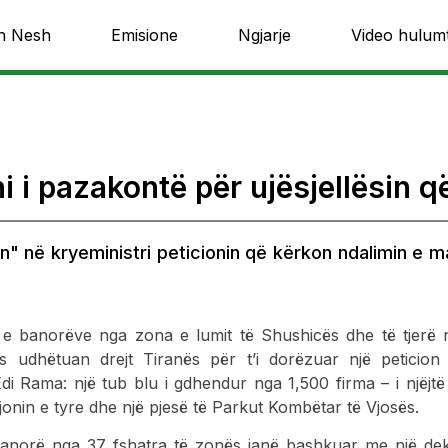
h Nesh
Emisione
Ngjarje
Video hulum
oni i pazakontë për ujësjellësin
 në kryeministri peticionin që kërkon ndalimin e ma
 e banorëve nga zona e lumit të Shushicës dhe të tjerë
ës udhëtuan drejt Tiranës për t’i dorëzuar një peticion
 Edi Rama: një tub blu i gdhendur nga 1,500 firma – i njëjt
onin e tyre dhe një pjesë të Parkut Kombëtar të Vjosës.
banorë nga 37 fshatra të zonës janë bashkuar me një dek