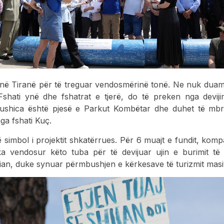
në Tiranë për të treguar vendosmërinë tonë. Ne nuk duam
Fshati ynë dhe fshatrat e tjerë, do të preken nga devijim
ushica është pjesë e Parkut Kombëtar dhe duhet të mbro
 nga fshati Kuç.
 simbol i projektit shkatërrues. Për 6 muajt e fundit, kom
 vendosur këto tuba për të devijuar ujin e burimit të
ian, duke synuar përmbushjen e kërkesave të turizmit masi