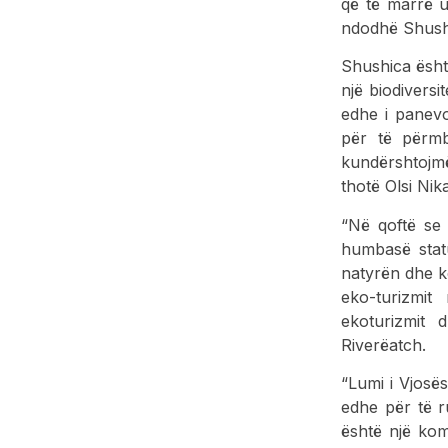
që të marrë u
ndodhë Shushic
Shushica ësht
një biodiversi
edhe i panevo
për të përm
kundërshtojmë
thotë Olsi Ni
“Në qoftë se
humbasë stat
natyrën dhe ko
eko-turizmit
ekoturizmit 
Riverëatch.
“Lumi i Vjosë
edhe për të r
është një kom