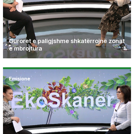
Guroret e paligjshme shkatërrojnë zonat
e mbrojtura
Emisione