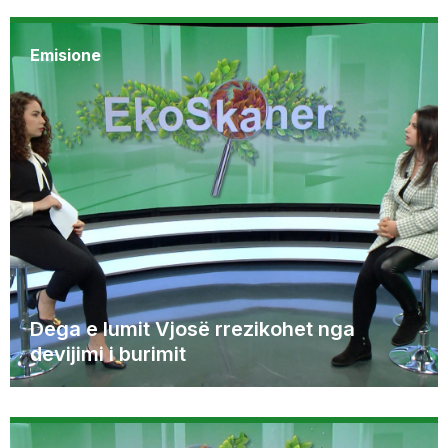
Emisione
Dega e lumit Vjosë rrezikohet nga
devijimi i burimit