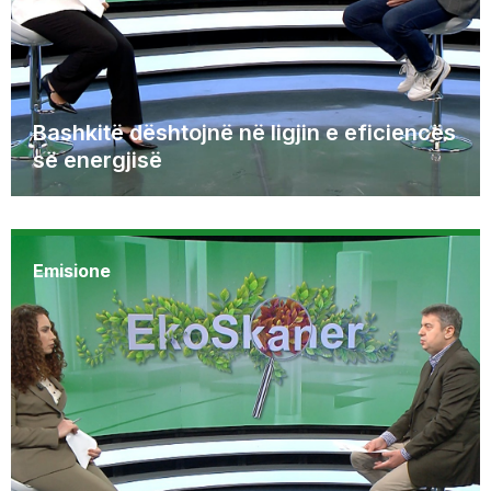
Bashkitë dështojnë në ligjin e eficiencës
së energjisë
Emisione