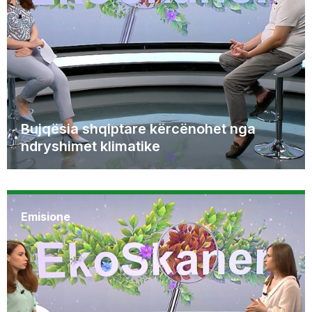
Bujqësia shqiptare kërcënohet nga
ndryshimet klimatike
Emisione