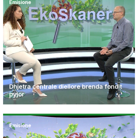
Emisione
Dhjetra centrale diellore brenda fondit
pyjor
Emisione