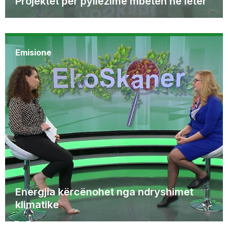
Projektet për pyllëzime mbeten në letër
Emisione
Energjia kërcënohet nga ndryshimet
klimatike