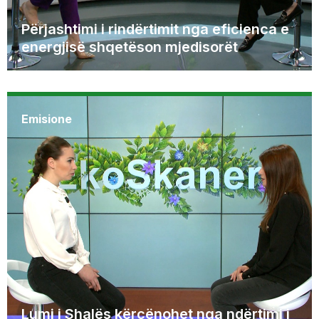
Përjashtimi i rindërtimit nga eficienca e
energjisë shqetëson mjedisorët
Emisione
Lumi i Shalës kërcënohet nga ndërtimi i