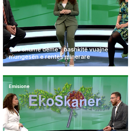
“Më shumë dëme”, bashkitë vuajnë
mungesën e rentës minerare
Emisione