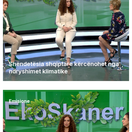
Shëndetësia shqiptare kërcënohet nga
ndryshimet klimatike
Emisione