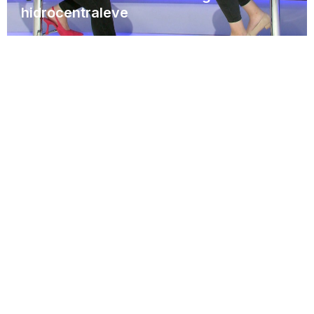
hidrocentraleve
Emisione
Rishikimi i kufijve të zonave të
mbrojtura u bë në shkelje të ligjit dhe
kritereve shkencore