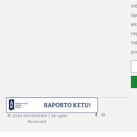
mb
la
ek
re
m
po
© 2024 EKOSKANER | All rights
Reserved.