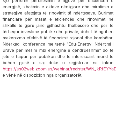
Kjo përfshin përditësimin e ligjeve për eficiencën e
energjisë, zbatimin e akteve nënligjore dhe miratimin e
strategjive afatgjata të rinovimit të ndërtesave. Burimet
financiare për masat e eficiencës dhe rinovimet në
shkallë të gjerë janë gjithashtu thelbësore dhe për të
tërhequr investime publike dhe private, duhet të ngrihen
mekanizma efektivë të financimit rajonal dhe kombëtar.
Ndërkaq, konferenca me temë “Edu-Energy: Ndërtimi i
urave për mësim mbi energjinë e qëndrueshme” do të
jetë e hapur për publikun dhe të interesuarit mund të
bëhen pjesë e saj duke u regjistruar në linkun
https://us02web.zoom.us/webinar/register/WN_kRfEYYa
e vënë në dispozicion nga organizatorët.