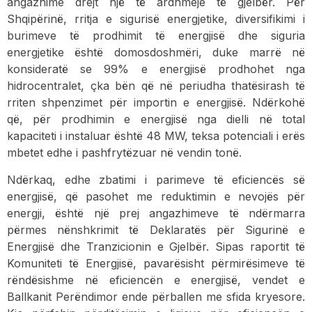
angazhime drejt një të ardhmeje të gjelbër. Për
Shqipërinë, rritja e sigurisë energjetike, diversifikimi i
burimeve të prodhimit të energjisë dhe siguria
energjetike është domosdoshmëri, duke marrë në
konsideratë se 99% e energjisë prodhohet nga
hidrocentralet, çka bën që në periudha thatësirash të
rriten shpenzimet për importin e energjisë. Ndërkohë
që, për prodhimin e energjisë nga dielli në total
kapaciteti i instaluar është 48 MW, teksa potenciali i erës
mbetet edhe i pashfrytëzuar në vendin tonë.
Ndërkaq, edhe zbatimi i parimeve të eficiencës së
energjisë, që pasohet me reduktimin e nevojës për
energji, është një prej angazhimeve të ndërmarra
përmes nënshkrimit të Deklaratës për Sigurinë e
Energjisë dhe Tranzicionin e Gjelbër. Sipas raportit të
Komuniteti të Energjisë, pavarësisht përmirësimeve të
rëndësishme në eficiencën e energjisë, vendet e
Ballkanit Perëndimor ende përballen me sfida kryesore.