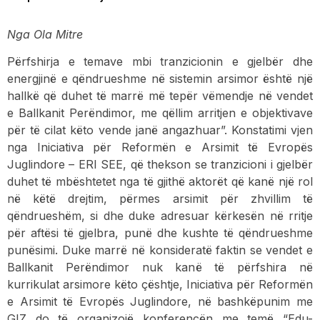
Nga Ola Mitre
Përfshirja e temave mbi tranzicionin e gjelbër dhe
energjinë e qëndrueshme në sistemin arsimor është një
hallkë që duhet të marrë më tepër vëmendje në vendet
e Ballkanit Perëndimor, me qëllim arritjen e objektivave
për të cilat këto vende janë angazhuar”. Konstatimi vjen
nga Iniciativa për Reformën e Arsimit të Evropës
Juglindore – ERI SEE, që thekson se tranzicioni i gjelbër
duhet të mbështetet nga të gjithë aktorët që kanë një rol
në këtë drejtim, përmes arsimit për zhvillim të
qëndrueshëm, si dhe duke adresuar kërkesën në rritje
për aftësi të gjelbra, punë dhe kushte të qëndrueshme
punësimi. Duke marrë në konsideratë faktin se vendet e
Ballkanit Perëndimor nuk kanë të përfshira në
kurrikulat arsimore këto çështje, Iniciativa për Reformën
e Arsimit të Evropës Juglindore, në bashkëpunim me
GIZ do të organizojë konferencën me temë “Edu-