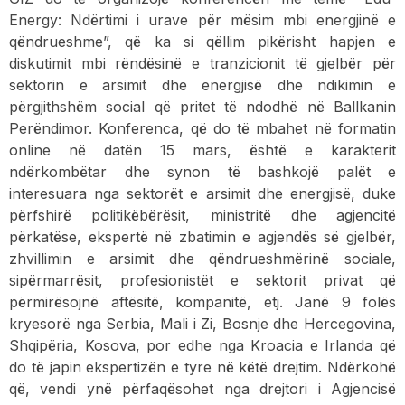
Energy: Ndërtimi i urave për mësim mbi energjinë e
qëndrueshme”, që ka si qëllim pikërisht hapjen e
diskutimit mbi rëndësinë e tranzicionit të gjelbër për
sektorin e arsimit dhe energjisë dhe ndikimin e
përgjithshëm social që pritet të ndodhë në Ballkanin
Perëndimor. Konferenca, që do të mbahet në formatin
online në datën 15 mars, është e karakterit
ndërkombëtar dhe synon të bashkojë palët e
interesuara nga sektorët e arsimit dhe energjisë, duke
përfshirë politikëbërësit, ministritë dhe agjencitë
përkatëse, ekspertë në zbatimin e agjendës së gjelbër,
zhvillimin e arsimit dhe qëndrueshmërinë sociale,
sipërmarrësit, profesionistët e sektorit privat që
përmirësojnë aftësitë, kompanitë, etj. Janë 9 folës
kryesorë nga Serbia, Mali i Zi, Bosnje dhe Hercegovina,
Shqipëria, Kosova, por edhe nga Kroacia e Irlanda që
do të japin ekspertizën e tyre në këtë drejtim. Ndërkohë
që, vendi ynë përfaqësohet nga drejtori i Agjencisë