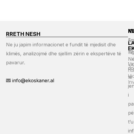
M
K
RRETH NESH
Em
An
L
Ne ju japim informacionet e fundit të mjedisit dhe
E
Ng
Int
klimës, analizojmë dhe sjellim zërin e ekspertëve të
Në
pavarur.
Vi
La
do
hu
Vi
të
info@ekoskaner.al
In
jen
i
pa
pë
t’u
in