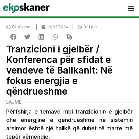
EkoSkaner
13/03/2024
8:11 pm
Tranzicioni i gjelbër /
Konferenca për sfidat e
vendeve të Ballkanit: Në
fokus energjia e
qëndrueshme
LAJME
Përfshirja e temave mbi tranzicionin e gjelbër
dhe energjinë e qëndrueshme në sistemin
arsimor është një hallkë që duhet të marrë më
tepër vëmendje.