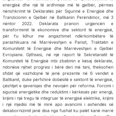
energjisë dhe një të ardhmeje më të gjelbër, përmes
nënshkrimit të Deklaratës për Sigurinë e Energjisë dhe
Tranzicionin e Gjelbër në Ballkanin Perëndimor, më 3
nëntor 2022. Deklarata pranon urgjencën e
transformimit të ekonomive dhe sektorit të energjisë,
për t’u lidhur me angazhimet ndërkombëtare të
parashikuara në Marrëveshjen e Parisit, Traktatin e
Komunitetit të Energjisë dhe Marrëveshjen e Gjelbër
Evropiane. Gjithsesi, në një raport të Sekretariatit të
Komuniteti të Energjisë mbi zbatimin e kësaj deklarate,
ndonëse njihet progresi i bërë deri më tani, theksohen
sfidat që vazhdojnë të jenë prezente në 6 vendet e
Ballkanit, duke përfshirë dobësitë e sektorit të energjisë,
çështjet e qeverisjes dhe nevojën për reforma. Forcimi i
sigurisë energjetike dhe reduktimi i kërkesës për energji,
krijimi i një tregu të integruar të energjisë elektrike, krijimi
i një mjedisi më të mirë apo avancimi i axhendës së
dekabornizimit janë disa nga fushat ku palët kanë marrë