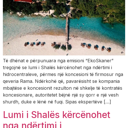
Të dhënat e përpunuara nga emisioni “EkoSkaner”
tregojnë se lumi i Shalës kërcënohet nga ndërtimi i
hidrocentraleve, përmes një koncesioni të firmosur nga
qeveria Rama. Ndërkohë që, pavarësisht se kompania
mbajtëse e koncesionit rezulton në shkelje të kontratës
koncesionare, autoritetet bëjnë një sy qorr e një vesh
shurdh, duke e lënë në fuqi. Sipas ekspertëve […]
Lumi i Shalës kërcënohet
nga ndërtimi i