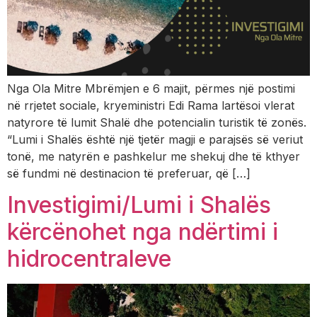
Nga Ola Mitre Mbrëmjen e 6 majit, përmes një postimi
në rrjetet sociale, kryeministri Edi Rama lartësoi vlerat
natyrore të lumit Shalë dhe potencialin turistik të zonës.
“Lumi i Shalës është një tjetër magji e parajsës së veriut
tonë, me natyrën e pashkelur me shekuj dhe të kthyer
së fundmi në destinacion të preferuar, që […]
Investigimi/Lumi i Shalës
kërcënohet nga ndërtimi i
hidrocentraleve