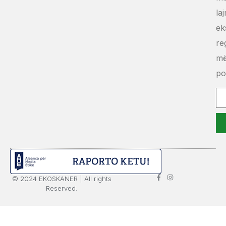
la
ek
re
m
po
© 2024 EKOSKANER | All rights
Reserved.