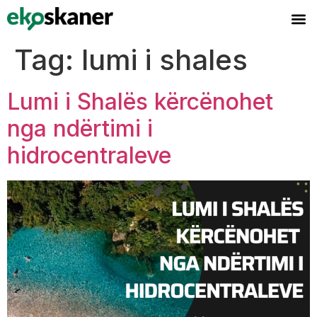
content
Tag:
lumi i shales
Lumi i Shalës kërcënohet
nga ndërtimi i
hidrocentraleve