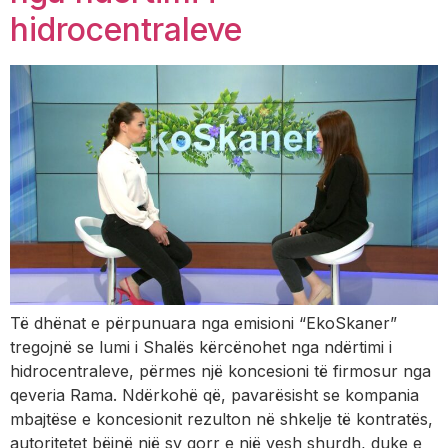
hidrocentraleve
Të dhënat e përpunuara nga emisioni “EkoSkaner”
tregojnë se lumi i Shalës kërcënohet nga ndërtimi i
hidrocentraleve, përmes një koncesioni të firmosur nga
qeveria Rama. Ndërkohë që, pavarësisht se kompania
mbajtëse e koncesionit rezulton në shkelje të kontratës,
autoritetet bëjnë një sy qorr e një vesh shurdh, duke e