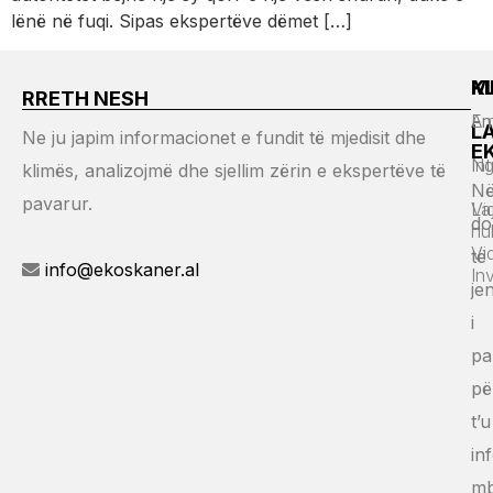
lënë në fuqi. Sipas ekspertëve dëmet […]
M
K
RRETH NESH
Em
An
L
Ne ju japim informacionet e fundit të mjedisit dhe
E
Ng
Int
klimës, analizojmë dhe sjellim zërin e ekspertëve të
Në
pavarur.
Vi
La
do
hu
Vi
të
info@ekoskaner.al
In
jen
i
pa
pë
t’u
in
mb