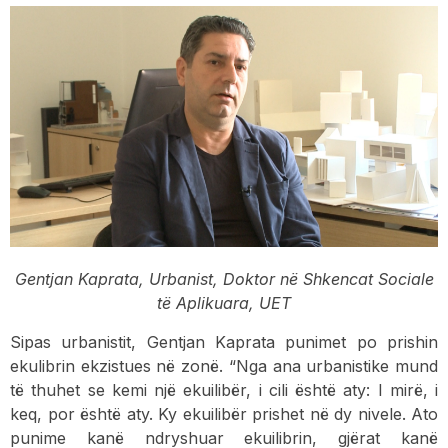
Gentjan Kaprata, Urbanist, Doktor në Shkencat Sociale
të Aplikuara, UET
Sipas urbanistit, Gentjan Kaprata punimet po prishin
ekulibrin ekzistues në zonë. “Nga ana urbanistike mund
të thuhet se kemi një ekuilibër, i cili është aty: I mirë, i
keq, por është aty. Ky ekuilibër prishet në dy nivele. Ato
punime kanë ndryshuar ekuilibrin, gjërat kanë