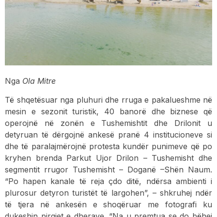
Nga
Ola Mitre
Të shqetësuar nga pluhuri dhe rruga e pakalueshme në
mesin e sezonit turistik, 40 banorë dhe biznese që
operojnë në zonën e Tushemishtit dhe Drilonit u
detyruan të dërgojnë ankesë pranë 4 institucioneve si
dhe të paralajmërojnë protesta kundër punimeve që po
kryhen brenda Parkut Ujor Drilon – Tushemisht dhe
segmentit rrugor Tushemisht – Doganë –Shën Naum.
“Po hapen kanale të reja çdo ditë, ndërsa ambienti i
plurosur detyron turistët të largohen”, – shkruhej ndër
të tjera në ankesën e shoqëruar me fotografi ku
dukeshin pirgjet e dherave. “Na u premtua se do bëhej