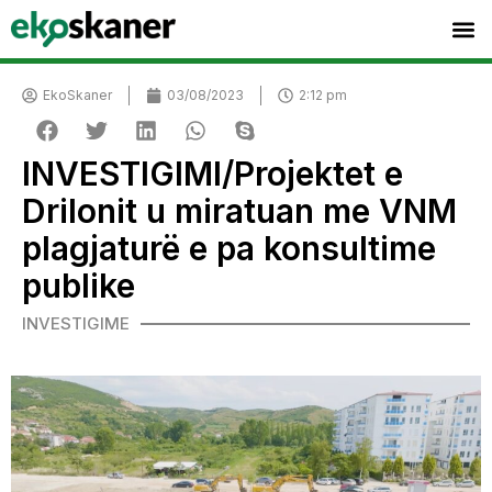
EkoSkaner
03/08/2023
2:12 pm
INVESTIGIMI/Projektet e
Drilonit u miratuan me VNM
plagjaturë e pa konsultime
publike
INVESTIGIME