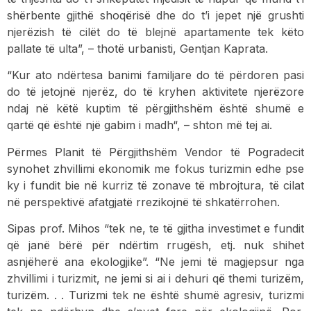
shërbente gjithë shoqërisë dhe do t’i jepet një grushti
njerëzish të cilët do të blejnë apartamente tek këto
pallate të ulta”, – thotë urbanisti, Gentjan Kaprata.
“Kur ato ndërtesa banimi familjare do të përdoren pasi
do të jetojnë njerëz, do të kryhen aktivitete njerëzore
ndaj në këtë kuptim të përgjithshëm është shumë e
qartë që është një gabim i madh“, – shton më tej ai.
Përmes Planit të Përgjithshëm Vendor të Pogradecit
synohet zhvillimi ekonomik me fokus turizmin edhe pse
ky i fundit bie në kurriz të zonave të mbrojtura, të cilat
në perspektivë afatgjatë rrezikojnë të shkatërrohen.
Sipas prof. Mihos “tek ne, te të gjitha investimet e fundit
që janë bërë për ndërtim rrugësh, etj. nuk shihet
asnjëherë ana ekologjike”. “Ne jemi të magjepsur nga
zhvillimi i turizmit, ne jemi si ai i dehuri që themi turizëm,
turizëm. . . Turizmi tek ne është shumë agresiv, turizmi