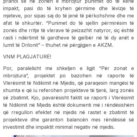
pranoi se në zonën e mbrojtur punimet do të kenë
impakt, pasi do të kryhen gërmime dhe lëvizje të
mjeteve, por sipas saj do të jenë të përkohshme dhe me
afat të shkurtër. “Punimet do të sjellin përmirësim të
zonës dhe rritje të vlerave të peizazhit natyror, siç është
rasti i ndërtimit të gardheve të gjelbër në të dy anët e
lumit të Drilonit” – thuhet në përgjigjen e AKZM.
VNM PLAGJATURË!
Por, paralelisht me shkeljen e ligjit “Për zonat e
mbrojtura”, projektet po bazohen në raporte të
Vlerësimit të Ndikimit në Mjedis, që paraqesin mangësi të
shumta e që iu referohen projekteve të tjerë, larg zonës
së zbatimit. Kjo, pavarësisht faktit se raporti i Vlerësimit
të Ndikimit në Mjedis është dokumenti më i rëndësishëm
që rregullon efektet në mjedis në rastet e zbatimit të
projekteve dhe garanton balancën mes rëndësisë së
investimit dhe impaktit minimal negativ në mjedis.