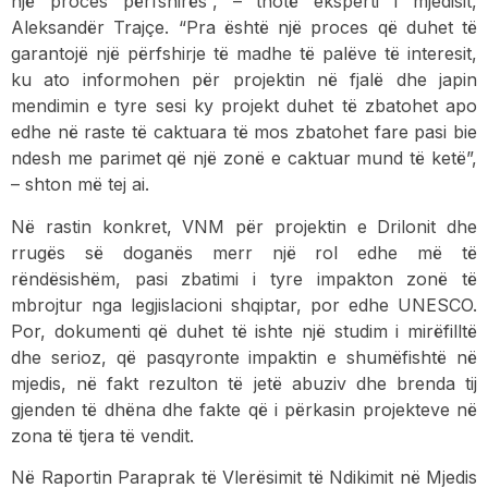
një proces përfshirës”, – thotë eksperti i mjedisit,
Aleksandër Trajçe. “Pra është një proces që duhet të
garantojë një përfshirje të madhe të palëve të interesit,
ku ato informohen për projektin në fjalë dhe japin
mendimin e tyre sesi ky projekt duhet të zbatohet apo
edhe në raste të caktuara të mos zbatohet fare pasi bie
ndesh me parimet që një zonë e caktuar mund të ketë”,
– shton më tej ai.
Në rastin konkret, VNM për projektin e Drilonit dhe
rrugës së doganës merr një rol edhe më të
rëndësishëm, pasi zbatimi i tyre impakton zonë të
mbrojtur nga legjislacioni shqiptar, por edhe UNESCO.
Por, dokumenti që duhet të ishte një studim i mirëfilltë
dhe serioz, që pasqyronte impaktin e shumëfishtë në
mjedis, në fakt rezulton të jetë abuziv dhe brenda tij
gjenden të dhëna dhe fakte që i përkasin projekteve në
zona të tjera të vendit.
Në Raportin Paraprak të Vlerësimit të Ndikimit në Mjedis