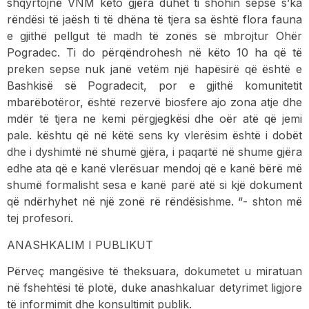
shqyrtojnë VNM këto gjëra duhet ti shohin sepse s’ka
rëndësi të jaësh ti të dhëna të tjera sa është flora fauna
e gjithë pellgut të madh të zonës së mbrojtur Ohër
Pogradec. Ti do përqëndrohesh në këto 10 ha që të
preken sepse nuk janë vetëm një hapësirë që është e
Bashkisë së Pogradecit, por e gjithë komunitetit
mbarëbotëror, është rezervë biosfere ajo zona atje dhe
mdër të tjera ne kemi përgjegkësi dhe oër atë që jemi
pale. kështu që në këtë sens ky vlerësim është i dobët
dhe i dyshimtë në shumë gjëra, i paqartë në shume gjëra
edhe ata që e kanë vlerësuar mendoj që e kanë bërë më
shumë formalisht sesa e kanë parë atë si kjë dokument
që ndërhyhet në një zonë rë rëndësishme. “- shton më
tej profesori.
ANASHKALIM I PUBLIKUT
Përveç mangësive të theksuara, dokumetet u miratuan
në fshehtësi të plotë, duke anashkaluar detyrimet ligjore
të informimit dhe konsultimit publik.