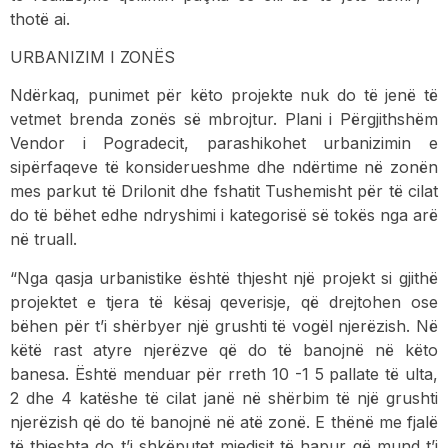
thotë ai.
URBANIZIM I ZONËS
Ndërkaq, punimet për këto projekte nuk do të jenë të
vetmet brenda zonës së mbrojtur. Plani i Përgjithshëm
Vendor i Pogradecit, parashikohet urbanizimin e
sipërfaqeve të konsiderueshme dhe ndërtime në zonën
mes parkut të Drilonit dhe fshatit Tushemisht për të cilat
do të bëhet edhe ndryshimi i kategorisë së tokës nga arë
në truall.
“Nga qasja urbanistike është thjesht një projekt si gjithë
projektet e tjera të kësaj qeverisje, që drejtohen ose
bëhen për t’i shërbyer një grushti të vogël njerëzish. Në
këtë rast atyre njerëzve që do të banojnë në këto
banesa. Është menduar për rreth 10 -1 5 pallate të ulta,
2 dhe 4 katëshe të cilat janë në shërbim të një grushti
njerëzish që do të banojnë në atë zonë. E thënë me fjalë
të thjeshta do t’i shkëputet mjedisit të hapur që mund t’i