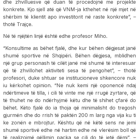
dhe zhvilluesve që duan të procedojnë me projekte
konkrete. Kjo sjell atë që VNM-ja kthehet në një mjet në
shërbim të klientit apo investitorit në raste konkrete”, –
thotë Trajçe.
Në të njëjtën linjë është edhe profesor Miho.
“Konsultime as bëhet fjalë, dhe kur bëhen dëgjesat janë
shumë sportive në Shqipëri. Bëhen dëgjesa, mblidhen
një grup personash të cilët janë më shumë të interesuar
që të zhvillohet aktiviteti sesa të pengohet”, – thotë
profesori, duke shtuar se institucioneve shkencore nuk
iu kërkohet opinion. “Ne nuk kemi një oponencë ndaj
ndërtimeve të tilla, i cili të vinte me një rrugë zyrtare, që
të thuhet ne do ndërhyjmë këtu dhe të shihet çfarë do
bëhet. Këto fjalë do ia thoja që minimalisht do tregosh
gjurmën dhe do rrish të paktën 200 m larg nga vija ku ti
ke zonën e mbrojtur. Kështu që në këtë sens ne jemi
shumë sportivë edhe në hartim edhe në vlerësim boll që
të realizojmë qëllimin paçka se cili do të jetë dëmi”, –