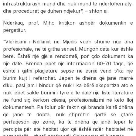
infrastrukturash mund dhe nuk mund të ndërtohen aty,
dhe procedurat që duhen ndjekur”, – shton ai.
Ndërkaq, prof. Miho kritikon ashpër dokumentin e
përgatitur.
“Vlerësimi i Ndikimit në Mjedis vuan shumë nga ana
profesionale, në të gjitha senset. Mungon data kur është
bërë. Është një gjë e rëndomtë, por çdo dokument ka
një datë. Brenda jepet një informacion 60-70 faqe, që
është i gjithi plagjaturë sepse në asnjë vend s’ka një
burim kujt i referohet. Jepen të dhëna që janë marrë
diku, pasi jam i bindur që nuk i ka bërë ekspertiza ato e
nuk jepet saktë burimi i tyre e të dalë një listë literature
në fund siç kërkon cilësia, profesionalizmi në këto lloj
dokumentesh. Pa folur për faktin që branda ka të dhëna
që janë të dobta, nuk shprehin qartë se çfarë
përfaqëson ajo zonë, ka të dhëna që janë tepër të
përcipta për atë habitat ujor që është ndër habitatet në