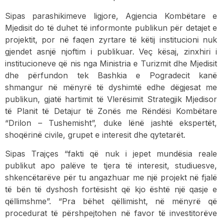
Sipas parashikimeve ligjore, Agjencia Kombëtare e
Mjedisit do të duhet të informonte publikun për detajet e
projektit, por në faqen zyrtare të këtij institucioni nuk
gjendet asnjë njoftim i publikuar. Veç kësaj, zinxhiri i
institucioneve që nis nga Ministria e Turizmit dhe Mjedisit
dhe përfundon tek Bashkia e Pogradecit kanë
shmangur në mënyrë të dyshimtë edhe dëgjesat me
publikun, gjatë hartimit të Vlerësimit Strategjik Mjedisor
të Planit të Detajur të Zonës me Rëndësi Kombëtare
“Drilon – Tushemisht”, duke lënë jashtë ekspertët,
shoqërinë civile, grupet e interesit dhe qytetarët.
Sipas Trajçes “fakti që nuk i jepet mundësia reale
publikut apo palëve te tjera të interesit, studiuesve,
shkencëtarëve për tu angazhuar me një projekt në fjalë
të bën të dyshosh fortësisht që kjo është një qasje e
qëllimshme”. “Pra bëhet qëllimisht, në mënyrë që
procedurat të përshpejtohen në favor të investitorëve