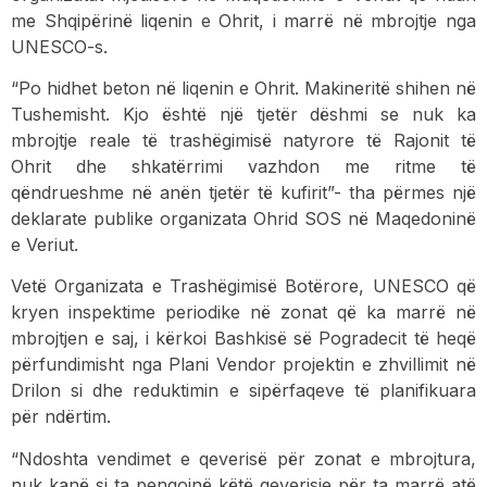
me Shqipërinë liqenin e Ohrit, i marrë në mbrojtje nga
UNESCO-s.
“Po hidhet beton në liqenin e Ohrit. Makineritë shihen në
Tushemisht. Kjo është një tjetër dëshmi se nuk ka
mbrojtje reale të trashëgimisë natyrore të Rajonit të
Ohrit dhe shkatërrimi vazhdon me ritme të
qëndrueshme në anën tjetër të kufirit”- tha përmes një
deklarate publike organizata Ohrid SOS në Maqedoninë
e Veriut.
Vetë Organizata e Trashëgimisë Botërore, UNESCO që
kryen inspektime periodike në zonat që ka marrë në
mbrojtjen e saj, i kërkoi Bashkisë së Pogradecit të heqë
përfundimisht nga Plani Vendor projektin e zhvillimit në
Drilon si dhe reduktimin e sipërfaqeve të planifikuara
për ndërtim.
“Ndoshta vendimet e qeverisë për zonat e mbrojtura,
nuk kanë si ta pengojnë këtë qeverisje për ta marrë atë