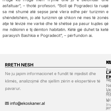
asfaltuar”, – thotë profesori. “Boll që Pogradeci ta ruajë
sa më shumë atë sepse janë vlera edhe për turizmin e
shëndetshëm, jo atë turizmin që shkon në mes të zonës
atje të lëvizë me varkë dhe të shëtisë pa pasur kujdes që
me ndikimin e tij dëmton habitatin. Këtë gjë duhet ta ketë
parasysh Bashkia e Pogradecit”, – përfundon ai.
M
K
RRETH NESH
Em
An
L
Ne ju japim informacionet e fundit të mjedisit dhe
E
Ng
Int
klimës, analizojmë dhe sjellim zërin e ekspertëve të
Në
pavarur.
Vi
La
do
hu
Vi
të
info@ekoskaner.al
In
jen