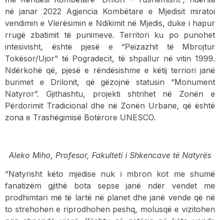
në janar 2022 Agjencia Kombëtare e Mjedisit miratoi
vendimin e Vlerësimin e Ndikimit në Mjedis, duke i hapur
rrugë zbatimit të punimeve. Territori ku po punohet
intesivisht, është pjesë e “Peizazhit të Mbrojtur
Tokësor/Ujor” të Pogradecit, të shpallur në vitin 1999.
Ndërkohë që, pjesë e rëndësishme e këtij terriori janë
burimet e Drilonit, që gëzojnë statusin “Monument
Natyror”. Gjithashtu, projekti shtrihet në Zonën e
Përdorimit Tradicional dhe në Zonën Urbane, që është
zona e Trashëgimisë Botërore UNESCO.
Aleko Miho, Profesor, Fakulteti i Shkencave të Natyrës
“Natyrisht këto mjedise nuk i mbron kot me shumë
fanatizëm gjithë bota sepse janë ndër vendet me
prodhimtari më të lartë në planet dhe janë vende që në
to strehohen e riprodhohen peshq, molusqë e vizitohen