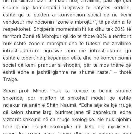
në një disavantazh të madh ndaj zhvillimit, pasi ajo çka
shumë nga komuniteti i ruajtësve të natyrës kërkon,
është që të paktën ai konvencion social që ne kemi
vendosur me nocionin “zonë e mbrojtur”, të paktën ai të
respektohet. Shqipëria momentalisht ka diku tek 20% të
territorit Zonë të Mbrojtur që do të thotë 80% e territorit
nuk është zonë e mbrojtur dhe të futesh me zhvillime
infrastrukturore agresive apo me infrastruktura gri
është e tepërt në pikëpamjen etike dhe në konvencionin
social që kemi pranuar si shoqëri, për të mos thënë që
është edhe e jashtëligjshme në shumë raste.” – thotë
Trajçe.
Sipas prof. Mihos “nuk ka kevojë të bëjmë shumë
shkencë, por mjafton të shikohet modeli që është
ndjekur në anën e Shën Naumit. “Edhe atje ka kjë rrugë
që kalon shumë larg, burimet janë të paprekura, edhe
vizitorët shkojnë në ca rrugë ekologjike. Ne nuk njohim
fare ç’janë rrugët ekologjike në këto lloj mjedisesh,
rrugë ku rruga merr frymë dhe jo e betonuar dhe