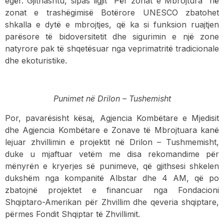
egër. Gjithashtu, sipas ligjit “Për zonat e Mbrojtura” në
zonat e trashëgimisë Botërore UNESCO zbatohet
shkalla e dytë e mbrojtjes, që ka si funksion ruajtjen
parësore të bidoversitetit dhe sigurimin e një zone
natyrore pak të shqetësuar nga veprimatritë tradicionale
dhe ekoturistike.
Punimet në Drilon – Tushemisht
Por, pavarësisht kësaj, Agjencia Kombëtare e Mjedisit
dhe Agjencia Kombëtare e Zonave të Mbrojtuara kanë
lejuar zhvillimin e projektit në Drilon – Tushmemisht,
duke u mjaftuar vetëm me disa rekomandime për
mënyrën e kryerjes së punimeve, që gjithsesi shkelen
dukshëm nga kompanitë Albstar dhe 4 AM, që po
zbatojnë projektet e financuar nga Fondacioni
Shqiptaro-Amerikan për Zhvillim dhe qeveria shqiptare,
përmes Fondit Shqiptar të Zhvillimit.