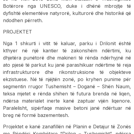
Botërore nga UNESCO, duke i dhënë mbrojtje të
dyfishtë elementëve natyrorë, kulturorë dhe historikë që
ndodhen përreth.
PROJEKTET
Nga 1 shkurti i vitit të kaluar, parku i Drilonit është
kthyer në një kantier të zakonshëm ndërtimi, ku
dhjetëra punëtorë dhe makineri të rënda ndërhyjnë në
ato pjesë të parkut ku janë parashikuar ndërtime të reja
infrastrukturore dhe rikonstruksione të objekteve
ekzistuese. Në të njëjtën zonë, po kryhen punime për
segmentin rrugor Tushemisht – Doganë – Shën Naum,
teksa mjetet e rënda shihen të futura brenda në liqen,
ndërsa materialet inerte kanë zaptuar vijën liqenore.
Paralelisht, sipërfaqe masive betoni janë ndërtuar në
breg në formë bazementesh.
Projektet e kanë zanafillën në Planin e Detajur të Zonës
me Rëndësi Kombëtare “Drilon – Tushemisht”, ndërsa