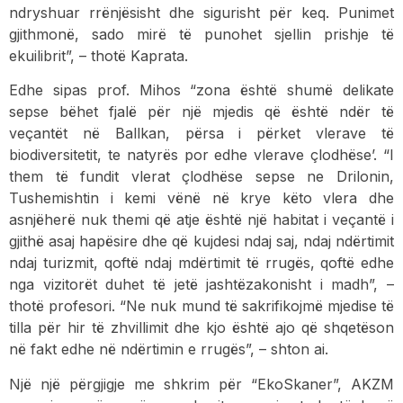
ndryshuar rrënjësisht dhe sigurisht për keq. Punimet
gjithmonë, sado mirë të punohet sjellin prishje të
ekuilibrit”, – thotë Kaprata.
Edhe sipas prof. Mihos “zona është shumë delikate
sepse bëhet fjalë për një mjedis që është ndër të
veçantët në Ballkan, përsa i përket vlerave të
biodiversitetit, te natyrës por edhe vlerave çlodhëse’. “I
them të fundit vlerat çlodhëse sepse ne Drilonin,
Tushemishtin i kemi vënë në krye këto vlera dhe
asnjëherë nuk themi që atje është një habitat i veçantë i
gjithë asaj hapësire dhe që kujdesi ndaj saj, ndaj ndërtimit
ndaj turizmit, qoftë ndaj mdërtimit të rrugës, qoftë edhe
nga vizitorët duhet të jetë jashtëzakonisht i madh”, –
thotë profesori. “Ne nuk mund të sakrifikojmë mjedise të
tilla për hir të zhvillimit dhe kjo është ajo që shqetëson
në fakt edhe në ndërtimin e rrugës”, – shton ai.
Një një përgjigje me shkrim për “EkoSkaner”, AKZM