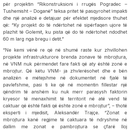
për projektin “Rikonstruksioni i rrugës Pogradec –
Tushemisht – Doganë” teksa pritet të pasqyrohet impakti
dhe një analizë e detajuar për efektet mjedisore thuhet
që: “Ky projekt do të ndërtohet në sipërfaqen ujore të
plazhit të Golemit, ku pista që do të ndërtohet ndodhet
60 m larg nga bregu i detit.”
“Ne kemi vënë re që në shumë raste kur zhvillohen
projekte infrastrukturore brenda zonave të mbrojtura,
në VNM nuk përmendet fare fakti që aty është zonë e
mbrojtur. Që këtu VNM- ja zhvlerësohet dhe e bën
analizën e mëtejshme në dokumentet në fjalë të
pavlefshme, pasi ti ke që në momentin fillestar një
qëndrim të anshëm ku nuk merr parasysh faktorin
kryesor të menaxhimit të territorit në atë vend të
caktuar që është fakti që ështe zonë e mbrojtur”, – thotë
eksperti i mjedisit, Aleksandër Trajçe. “Zonat e
mbrojtura kanë regjime të caktuara të ndryshme në
dallim me zonat e pambrojtura se çfarë lloj