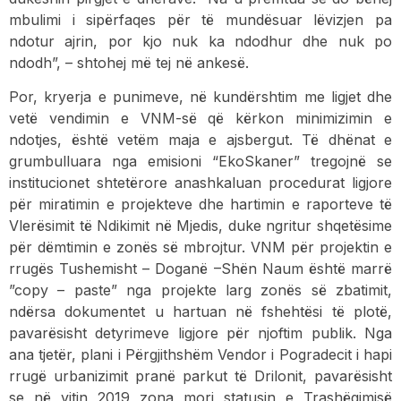
mbulimi i sipërfaqes për të mundësuar lëvizjen pa
ndotur ajrin, por kjo nuk ka ndodhur dhe nuk po
ndodh”, – shtohej më tej në ankesë.
Por, kryerja e punimeve, në kundërshtim me ligjet dhe
vetë vendimin e VNM-së që kërkon minimizimin e
ndotjes, është vetëm maja e ajsbergut. Të dhënat e
grumbulluara nga emisioni “EkoSkaner” tregojnë se
institucionet shtetërore anashkaluan procedurat ligjore
për miratimin e projekteve dhe hartimin e raporteve të
Vlerësimit të Ndikimit në Mjedis, duke ngritur shqetësime
për dëmtimin e zonës së mbrojtur. VNM për projektin e
rrugës Tushemisht – Doganë –Shën Naum është marrë
”copy – paste” nga projekte larg zonës së zbatimit,
ndërsa dokumentet u hartuan në fshehtësi të plotë,
pavarësisht detyrimeve ligjore për njoftim publik. Nga
ana tjetër, plani i Përgjithshëm Vendor i Pogradecit i hapi
rrugë urbanizimit pranë parkut të Drilonit, pavarësisht
se në vitin 2019 zona mori statusin e Trashëgimisë