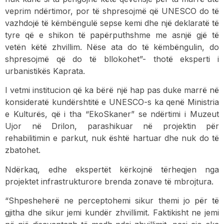
veprim ndërtimor, por të shpresojmë që UNESCO do të
vazhdojë të këmbëngulë sepse kemi dhe një deklaratë të
tyre që e shikon të papërputhshme me asnjë gjë të
vetën këtë zhvillim. Nëse ata do të këmbëngulin, do
shpresojmë që do të bllokohet”- thotë eksperti i
urbanistikës Kaprata.
I vetmi institucion që ka bërë një hap pas duke marrë në
konsideratë kundërshtitë e UNESCO-s ka qenë Ministria
e Kulturës, që i tha “EkoSkaner” se ndërtimi i Muzeut
Ujor në Drilon, parashikuar në projektin për
rehabilitimin e parkut, nuk është hartuar dhe nuk do të
zbatohet.
Ndërkaq, edhe ekspertët kërkojnë tërheqjen nga
projektet infrastrukturore brenda zonave të mbrojtura.
“Shpesheherë ne perceptohemi sikur themi jo për të
gjitha dhe sikur jemi kundër zhvillimit. Faktikisht ne jemi