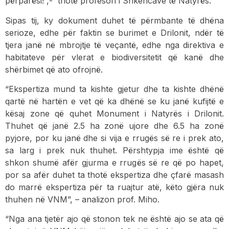
përparësi!”,- thotë profesori i Shkencave të Natyrës.
Sipas tij, ky dokument duhet të përmbante të dhëna
serioze, edhe për faktin se burimet e Drilonit, ndër të
tjera janë në mbrojtje të veçantë, edhe nga direktiva e
habitateve për vlerat e biodiversitetit që kanë dhe
shërbimet që ato ofrojnë.
“Ekspertiza mund ta kishte gjetur dhe ta kishte dhënë
qartë në hartën e vet që ka dhënë se ku janë kufijtë e
kësaj zone që quhet Monument i Natyrës i Drilonit.
Thuhet që janë 2.5 ha zonë ujore dhe 6.5 ha zonë
pyjore, por ku janë dhe si vija e rrugës së re i prek ato,
sa larg i prek nuk thuhet. Përshtypja ime është që
shkon shumë afër gjurma e rrugës së re që po hapet,
por sa afër duhet ta thotë ekspertiza dhe çfarë masash
do marrë ekspertiza për ta ruajtur atë, këto gjëra nuk
thuhen në VNM”, – analizon prof. Miho.
“Nga ana tjetër ajo që stonon tek ne është ajo se ata që