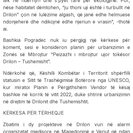
tek ne ndërhyn dhe s’pyet fare për ekologjinë. Por,
nëse habitatet dëmtohen, “ju thoni uji është i turbullt në
Drilon” çon në lulëzime algash, që janë edhe helmuese
ndonjeherë dhe ndikojnë edhe njeriun e vrasin”, -thotë
ai.
Bashkia Pogradec nuk iu përgjigj një kërkese për
koment, sesi e konsideron planin për urbanizimin e
Zonës së Mbrojtur “Peizazhi i mbrojtur ujor tokësor
Drilon – Tushemisht”.
Ndërkohë që, Këshilli Kombëtar i Territorit shpërfilli
statusin e Sitit të Trashëgimisë Botërore nga UNESCO,
kur miratoi Planin e Përgjithshëm Vendor të kësaj
bashkie në korrik të vitit 2022, duke shtrirë urbanizimin
në drejtim të Drilonit dhe Tushemishtit.
KËRKESA PËR TËRHEQJE
Zbatimi i dy projekteve në Drilon vuri në alarm
organizatat mjedisore në Maqedoninë e Veriut që ndan