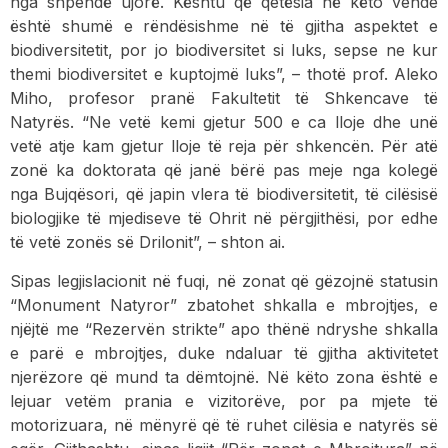
nga shpendë ujorë. Kështu që qetësia në këto vende
është shumë e rëndësishme në të gjitha aspektet e
biodiversitetit, por jo biodiversitet si luks, sepse ne kur
themi biodiversitet e kuptojmë luks”, – thotë prof. Aleko
Miho, profesor pranë Fakultetit të Shkencave të
Natyrës. “Ne vetë kemi gjetur 500 e ca lloje dhe unë
vetë atje kam gjetur lloje të reja për shkencën. Për atë
zonë ka doktorata që janë bërë pas meje nga kolegë
nga Bujqësori, që japin vlera të biodiversitetit, të cilësisë
biologjike të mjediseve të Ohrit në përgjithësi, por edhe
të vetë zonës së Drilonit”, – shton ai.
Sipas legjislacionit në fuqi, në zonat që gëzojnë statusin
“Monument Natyror” zbatohet shkalla e mbrojtjes, e
njëjtë me “Rezervën strikte” apo thënë ndryshe shkalla
e parë e mbrojtjes, duke ndaluar të gjitha aktivitetet
njerëzore që mund ta dëmtojnë. Në këto zona është e
lejuar vetëm prania e vizitorëve, por pa mjete të
motorizuara, në mënyrë që të ruhet cilësia e natyrës së