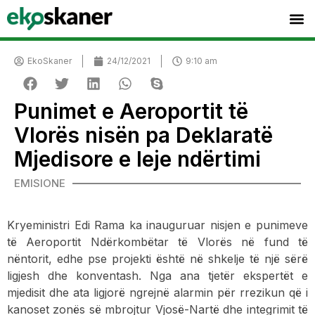
EkoSkaner
24/12/2021
9:10 am
Punimet e Aeroportit të
Vlorës nisën pa Deklaratë
Mjedisore e leje ndërtimi
EMISIONE
Kryeministri Edi Rama ka inauguruar nisjen e punimeve
të Aeroportit Ndërkombëtar të Vlorës në fund të
nëntorit, edhe pse projekti është në shkelje të një sërë
ligjesh dhe konventash. Nga ana tjetër ekspertët e
mjedisit dhe ata ligjorë ngrejnë alarmin për rrezikun që i
kanoset zonës së mbrojtur Vjosë-Nartë dhe integrimit të