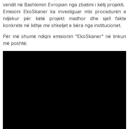
vendit në Bashkimin Evropian nga zbatimi i këtij projekti.
Emisioni EkoSkaner ka investiguar mbi procedurën e
ndjekur për këtë projekt madhor dhe sjell fakte
konkrete në lidhje me shkeljet e bëra nga institucionet.
Për më shumë ndiqni emisionin “EkoSkaner” në linkun
më poshtë: