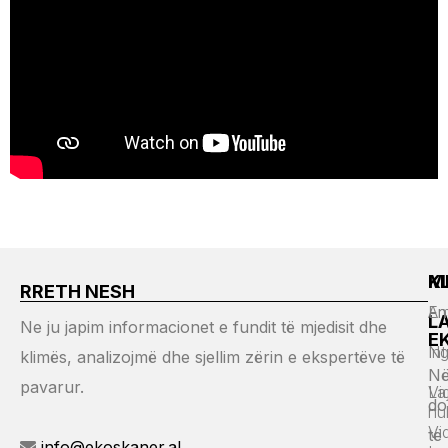
M
K
RRETH NESH
Em
An
L
Ne ju japim informacionet e fundit të mjedisit dhe
E
Ng
Int
klimës, analizojmë dhe sjellim zërin e ekspertëve të
Në
pavarur.
Vi
La
do
hu
Vi
të
info@ekoskaner.al